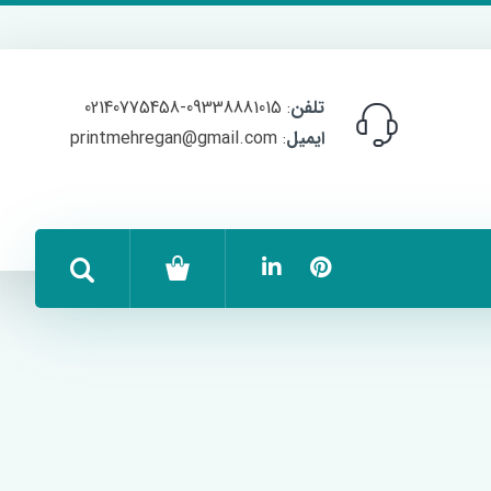
تلفن
: 09338881015-02140775458
ایمیل
: printmehregan@gmail.com