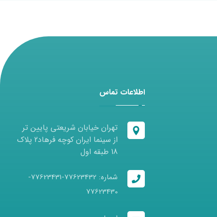
اطلاعات تماس
تهران خیابان شریعتی پایین تر
از سینما ایران کوچه فرهاد2 پلاک
18 طبقه اول
شماره: 77623432-77623431-
77623430