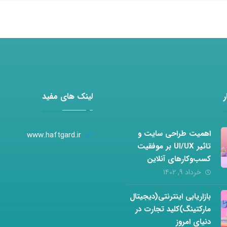
لینک های مفید
اهمیت طراحی سایت و
www.haftgard.ir
تاثیر UI/UX بر موفقیت
کسب‌وکارهای آنلاین
خرداد 9, 1402
بازاریابی اینترنتی(دیجیتال
مارکتینگ)کلید تجارت در
دنیای امروز