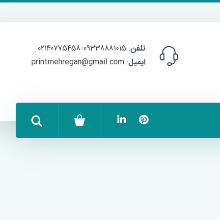
تلفن
: 09338881015-02140775458
ایمیل
: printmehregan@gmail.com