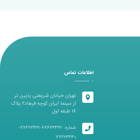
اطلاعات تماس
تهران خیابان شریعتی پایین تر
از سینما ایران کوچه فرهاد2 پلاک
18 طبقه اول
شماره: 77623432-77623431-
77623430