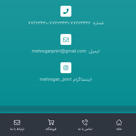
شماره: 77623432-77623431-77623430
ایمیل: mehreganprint@gmail.com
اینستاگرام mehregan_print
خانه
تماس با ما
فروشگاه
ارتباط با ما