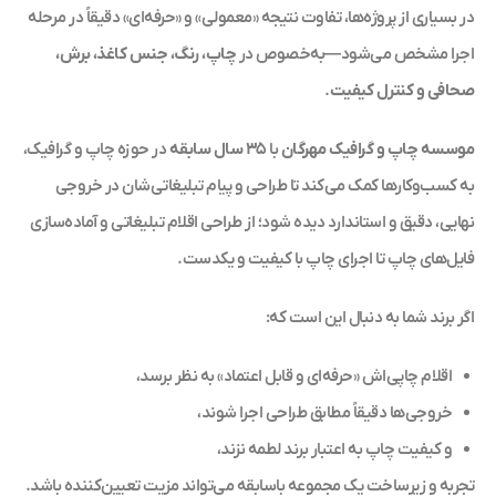
در بسیاری از پروژه‌ها، تفاوت نتیجه «معمولی» و «حرفه‌ای» دقیقاً در مرحله
اجرا مشخص می‌شود—به‌خصوص در
چاپ، رنگ، جنس کاغذ، برش،
صحافی و کنترل کیفیت
.
موسسه چاپ و گرافیک مهرگان
با
۳۵ سال سابقه
در حوزه چاپ و گرافیک،
به کسب‌وکارها کمک می‌کند تا طراحی و پیام تبلیغاتی‌شان در خروجی
نهایی، دقیق و استاندارد دیده شود؛ از طراحی اقلام تبلیغاتی و آماده‌سازی
فایل‌های چاپ تا اجرای چاپ با کیفیت و یکدست.
اگر برند شما به دنبال این است که:
اقلام چاپی‌اش «حرفه‌ای و قابل اعتماد» به نظر برسد،
خروجی‌ها دقیقاً مطابق طراحی اجرا شوند،
و کیفیت چاپ به اعتبار برند لطمه نزند،
تجربه و زیرساخت یک مجموعه باسابقه می‌تواند مزیت تعیین‌کننده باشد.