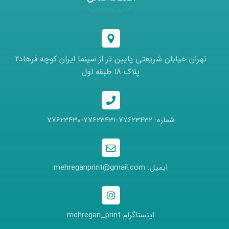
تهران خیابان شریعتی پایین تر از سینما ایران کوچه فرهاد2
پلاک 18 طبقه اول
شماره: 77623432-77623431-77623430
ایمیل: mehreganprint@gmail.com
اینستاگرام mehregan_print