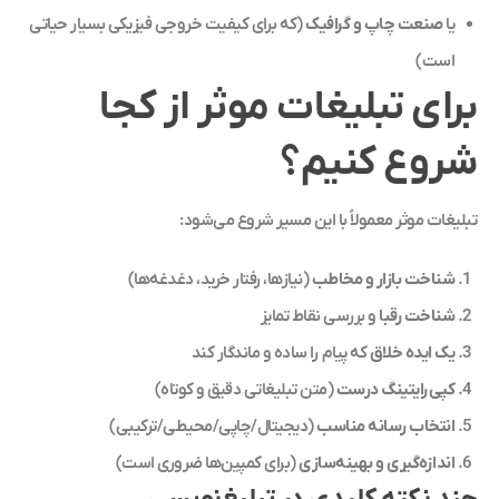
یا
صنعت چاپ و گرافیک
(که برای کیفیت خروجی فیزیکی بسیار حیاتی
است)
برای تبلیغات موثر از کجا
شروع کنیم؟
تبلیغات موثر معمولاً با این مسیر شروع می‌شود:
شناخت بازار و مخاطب
(نیازها، رفتار خرید، دغدغه‌ها)
شناخت رقبا
و بررسی نقاط تمایز
یک ایده خلاق
که پیام را ساده و ماندگار کند
کپی‌رایتینگ درست
(متن تبلیغاتی دقیق و کوتاه)
انتخاب رسانه مناسب
(دیجیتال/چاپی/محیطی/ترکیبی)
اندازه‌گیری و بهینه‌سازی
(برای کمپین‌ها ضروری است)