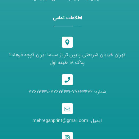
اطلاعات تماس
تهران خیابان شریعتی پایین تر از سینما ایران کوچه فرهاد2
پلاک 18 طبقه اول
شماره: 77623432-77623431-77623430
ایمیل: mehreganprint@gmail.com