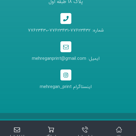
پلاک 18 طبقه اول
شماره: 77623432-77623431-77623430
ایمیل: mehreganprint@gmail.com
اینستاگرام mehregan_print