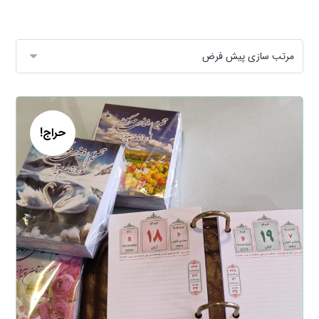
حراج!