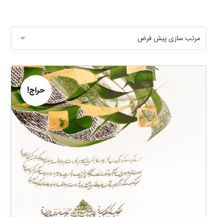
حراج!