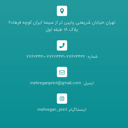
تهران خیابان شریعتی پایین تر از سینما ایران کوچه فرهاد2
پلاک 18 طبقه اول
شماره: 77623432-77623431-77623430
ایمیل: mehreganprint@gmail.com
اینستاگرام mehregan_print