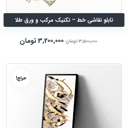
تابلو نقاشی خط – تکنیک مرکب و ورق طلا
3,200,000
تومان
3,500,000
تومان
حراج!