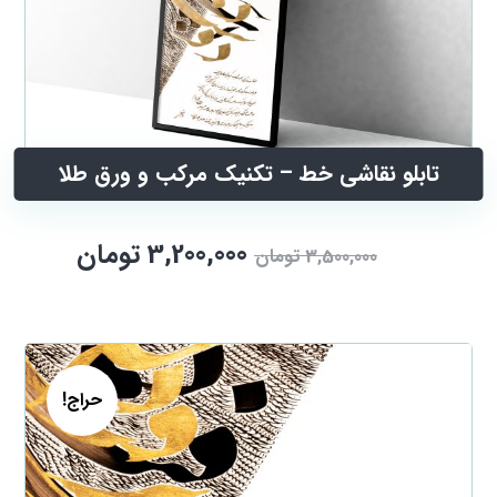
تابلو نقاشی خط – تکنیک مرکب و ورق طلا
3,200,000
تومان
3,500,000
تومان
حراج!