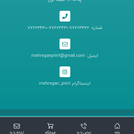
شماره: 77623432-77623431-77623430
ایمیل: mehreganprint@gmail.com
اینستاگرام mehregan_print
خانه
تماس با ما
فروشگاه
ارتباط با ما