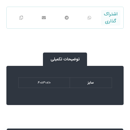
توضیحات تکمیلی
سایز
40x30x10