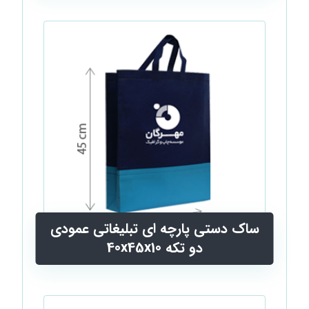
ساک دستی پارچه ای تبليغاتی عمودی
دو تکه 40x45x10