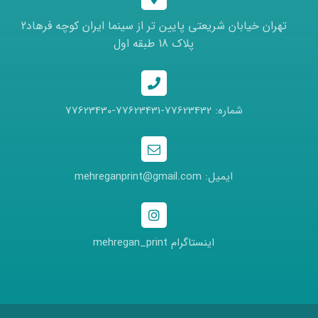
تهران خیابان شریعتی پایین تر از سینما ایران کوچه فرهاد2
پلاک 18 طبقه اول
شماره: 77623432-77623431-77623430
ایمیل: mehreganprint@gmail.com
اینستاگرام mehregan_print