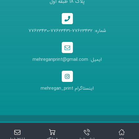
پلاک 18 طبقه اول
شماره: 77623432-77623431-77623430
ایمیل: mehreganprint@gmail.com
اینستاگرام mehregan_print