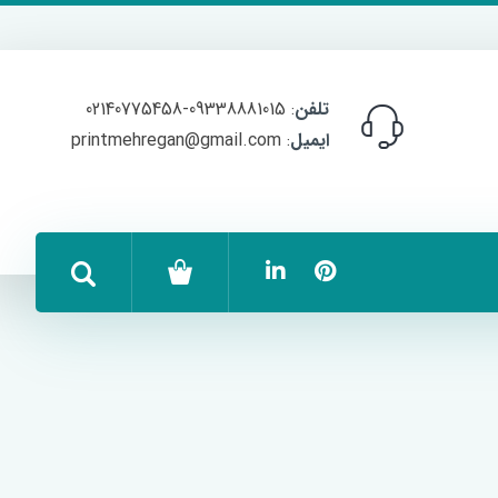
تلفن
: 09338881015-02140775458
ایمیل
: printmehregan@gmail.com