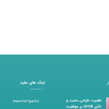
لینک های مفید
اهمیت طراحی سایت و
www.haftgard.ir
تاثیر UI/UX بر موفقیت