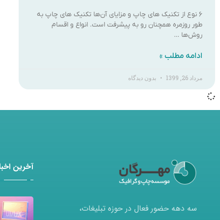
۶ نوع از تکنیک های چاپ و مزایای آن‌ها تکنیک های چاپ به
طور روزمره همچنان رو به پیشرفت است. انواع و اقسام
روش‌ها …
ادامه مطلب »
مرداد 26, 1399
بدون دیدگاه
آخرین اخبار
سه دهه حضور فعال در حوزه تبلیغات،