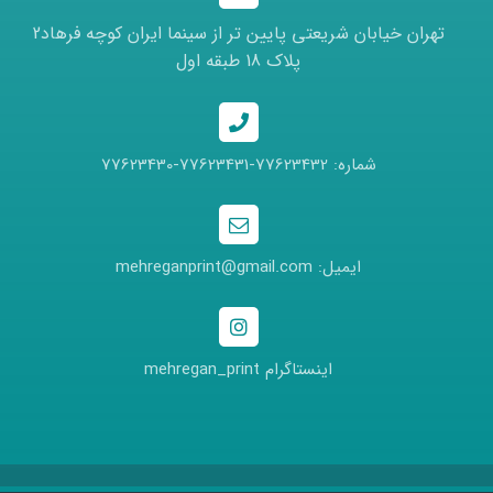
تهران خیابان شریعتی پایین تر از سینما ایران کوچه فرهاد2
پلاک 18 طبقه اول
شماره: 77623432-77623431-77623430
ایمیل: mehreganprint@gmail.com
اینستاگرام mehregan_print