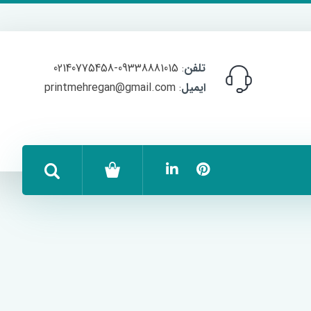
تلفن
: 09338881015-02140775458
ایمیل
: printmehregan@gmail.com