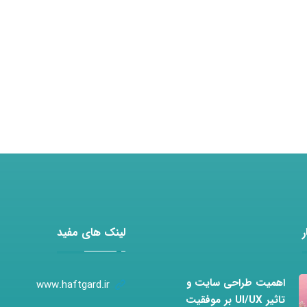
لینک های مفید
اهمیت طراحی سایت و
www.haftgard.ir
تاثیر UI/UX بر موفقیت