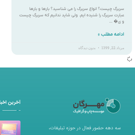
سربرگ چیست؟ انواع سربرگ را می شناسید؟ بارها و بارها
عبارت سربرگ را شنیده ایم. ولی شاید ندانیم که سربرگ چیست
و ی� …
ادامه مطلب »
مرداد 22, 1399
بدون دیدگاه
آخرین اخبار
سه دهه حضور فعال در حوزه تبلیغات،