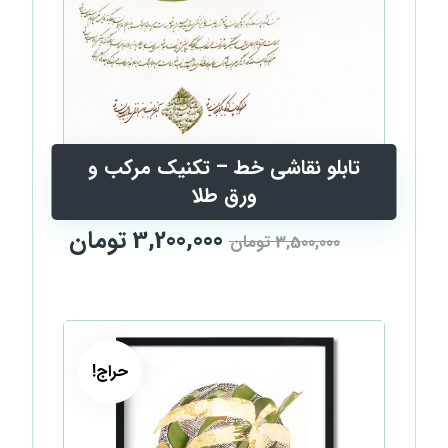
تابلو نقاشی خط – تکنیک مرکب و
ورق طلا
3,200,000
تومان
3,500,000
تومان
حراج!