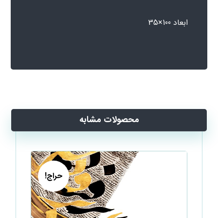
ابعاد 100×35
محصولات مشابه
حراج!